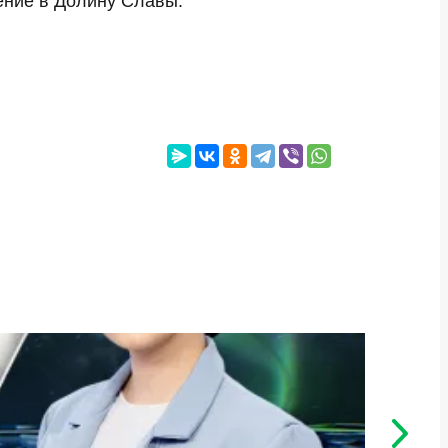
ение в Долину Славы.