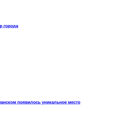
р города
рманском появилось уникальное место