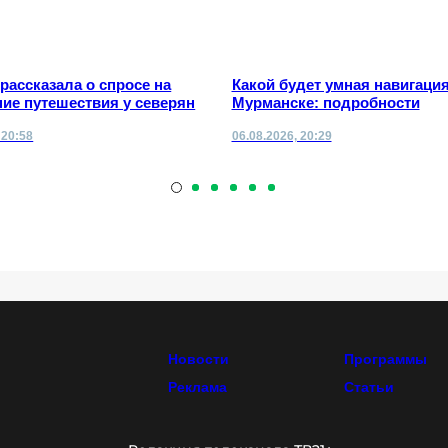
 рассказала о спросе на
Какой будет умная навигация
ие путешествия у северян
Мурманске: подробности
 20:58
06.08.2026, 20:29
Новости
Программы
Реклама
Статьи