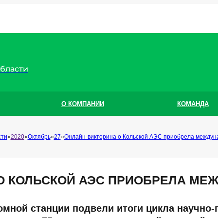
области
О КОМПАНИИ
КОМАНДА
сти
2020
Октябрь
27
Онлайн-викторина о Кольской АЭС приобрела междун
О КОЛЬСКОЙ АЭС ПРИОБРЕЛА МЕ
омной станции подвели итоги цикла научно