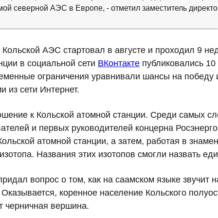
амой северной АЭС в Европе, - отметил заместитель директ
 Кольской АЭС стартовал в августе и проходил 9 не
нции в социальной сети
ВКонтакте
публиковались 10 
Временные ограничения уравнивали шансы на победу
и из сети Интернет.
ошение к Кольской атомной станции. Среди самых сл
ателей и первых руководителей концерна Росэнергоа
Кольской атомной станции, а затем, работая в знаме
зотопа. Названия этих изотопов смогли назвать ед
идал вопрос о том, как на саамском языке звучит 
Оказывается, коренное население Кольского полуос
т черничная вершина.