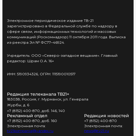
Электронное периодическое издание ТВ-21
зарегистрировано в Федеральной службе по надзору в
сфере связи, информационных технологий и массовых
коммуникаций (Роскомнадзор) 11 октября 2011 года. Выписка
из реестра Эл № ФС77–46924.
Учредитель: ООО «Северо-западное вещание». Главный
редактор: Шрам О.А. 16+
ИНН: 5190934326, ОГРН: 1115190010517
Редакция телеканала ТВ21+
183038, Россия, г. Мурманск, ул. Генерала
Журбы, д. 6
+7 (8152) 400-870, доб. 146, 140
Рекламный отдел
Редакция новостей
+7 (8152) 400-870, доб. 160
+7 (8152) 400-870
Электронная почта:
Электронная почта:
tv21kompania@yandex.ru
news@tv21.ru