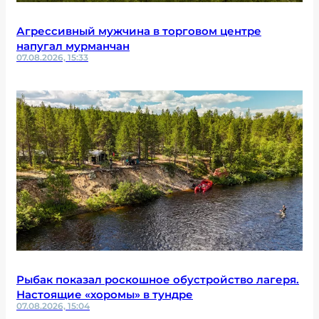
Агрессивный мужчина в торговом центре
напугал мурманчан
07.08.2026, 15:33
Рыбак показал роскошное обустройство лагеря.
Настоящие «хоромы» в тундре
07.08.2026, 15:04