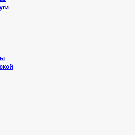
уги
ны
ской