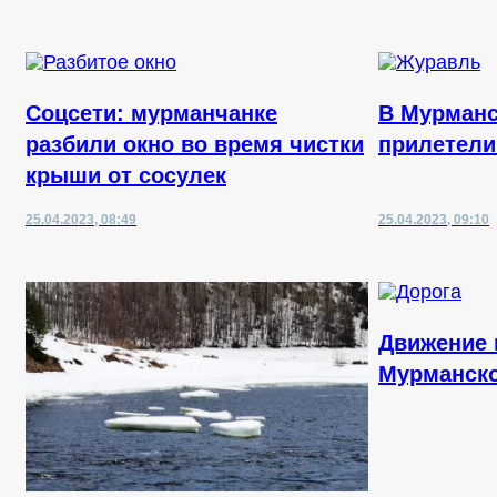
Соцсети: мурманчанке
В Мурманс
разбили окно во время чистки
прилетели
крыши от сосулек
25.04.2023, 08:49
25.04.2023, 09:10
Движение 
Мурманско