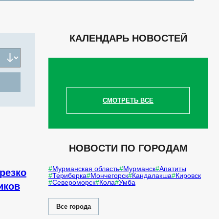
КАЛЕНДАРЬ НОВОСТЕЙ
СМОТРЕТЬ ВСЕ
НОВОСТИ ПО ГОРОДАМ
Мурманская область
Мурманск
Апатиты
резко
Териберка
Мончегорск
Кандалакша
Кировск
Североморск
Кола
Умба
иков
Все города