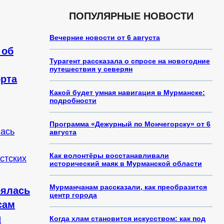
ПОПУЛЯРНЫЕ НОВОСТИ
Вечерние новости от 6 августа
 об
Турагент рассказала о спросе на новогодние
путешествия у северян
орта
Какой будет умная навигация в Мурманске:
подробности
Программа «Дежурный по Мончегорску» от 6
августа
Как волонтёры восстанавливали
исторический маяк в Мурманской области
Мурманчанам рассказали, как преобразится
оялась
центр города
сам
и
Когда хлам становится искусством: как под