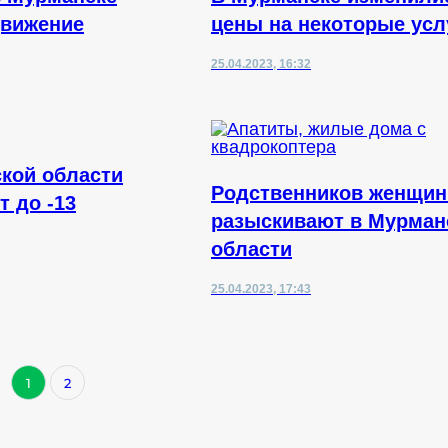
движение
цены на некоторые усл
25.04.2023, 16:32
кой области
Родственников женщи
т до -13
разыскивают в Мурман
области
25.04.2023, 17:43
1
2