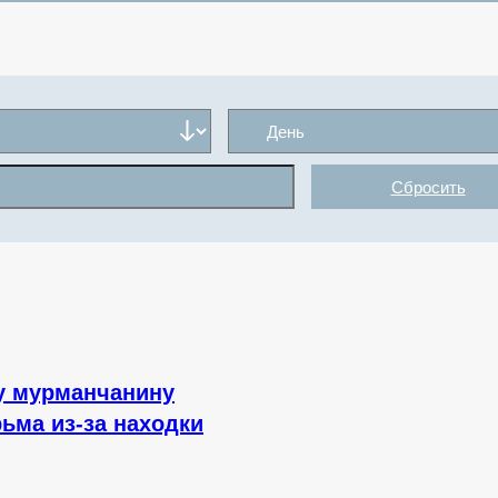
Сбросить
у мурманчанину
рьма из-за находки