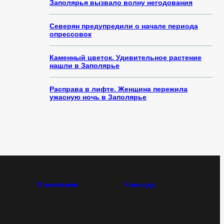
Заполярья вызвало волну негодования
Северян предупредили о начале периода
опрессовок
Каменный цветок. Удивительное растение
нашли в Заполярье
Расправа в лифте. Женщина пережила
ужасную ночь в Заполярье
О компании
Команда