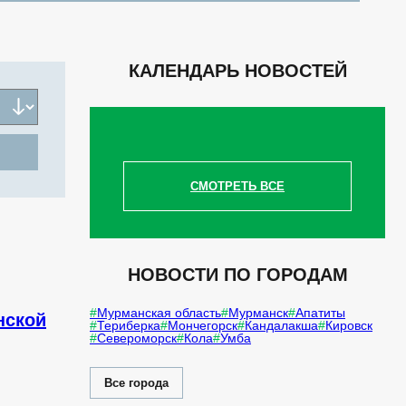
КАЛЕНДАРЬ НОВОСТЕЙ
СМОТРЕТЬ ВСЕ
НОВОСТИ ПО ГОРОДАМ
Мурманская область
Мурманск
Апатиты
нской
Териберка
Мончегорск
Кандалакша
Кировск
Североморск
Кола
Умба
Все города