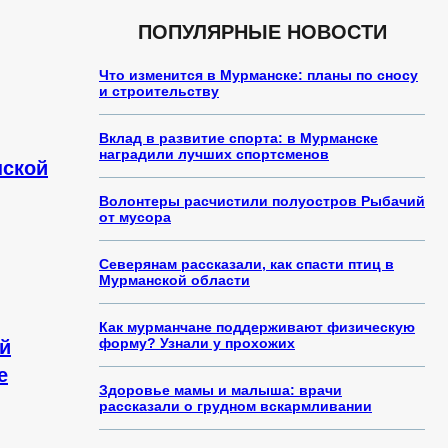
ПОПУЛЯРНЫЕ НОВОСТИ
Что изменится в Мурманске: планы по сносу
и строительству
Вклад в развитие спорта: в Мурманске
наградили лучших спортсменов
нской
Волонтеры расчистили полуостров Рыбачий
от мусора
Северянам рассказали, как спасти птиц в
Мурманской области
Как мурманчане поддерживают физическую
форму? Узнали у прохожих
й
е
Здоровье мамы и малыша: врачи
рассказали о грудном вскармливании