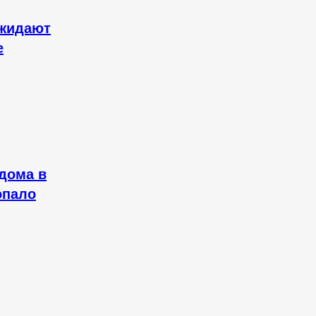
ожидают
е
дома в
опало