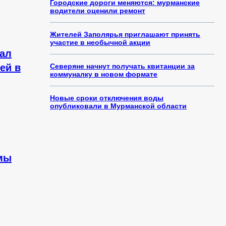
Городские дороги меняются: мурманские
водители оценили ремонт
Жителей Заполярья приглашают принять
участие в необычной акции
ал
ей в
Северяне начнут получать квитанции за
коммуналку в новом формате
Новые сроки отключения воды
опубликовали в Мурманской области
мы