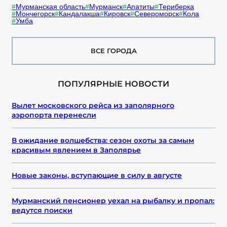
Мурманская область
Мурманск
Апатиты
Териберка
Мончегорск
Кандалакша
Кировск
Североморск
Кола
Умба
ВСЕ ГОРОДА
ПОПУЛЯРНЫЕ НОВОСТИ
Вылет московского рейса из заполярного
аэропорта перенесли
В ожидание волшебства: сезон охоты за самым
красивым явлением в Заполярье
Новые законы, вступающие в силу в августе
Мурманский пенсионер уехал на рыбалку и пропал:
ведутся поиски