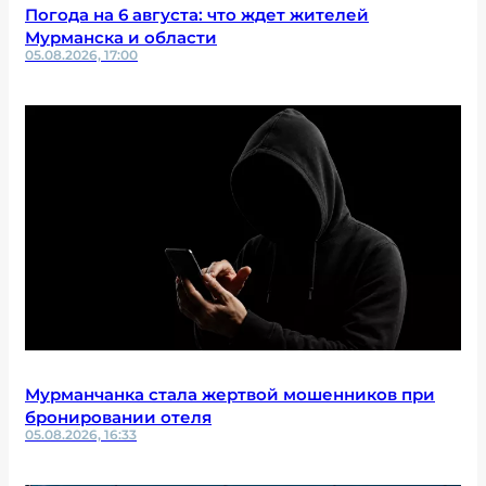
Погода на 6 августа: что ждет жителей
Мурманска и области
05.08.2026, 17:00
Мурманчанка стала жертвой мошенников при
бронировании отеля
05.08.2026, 16:33