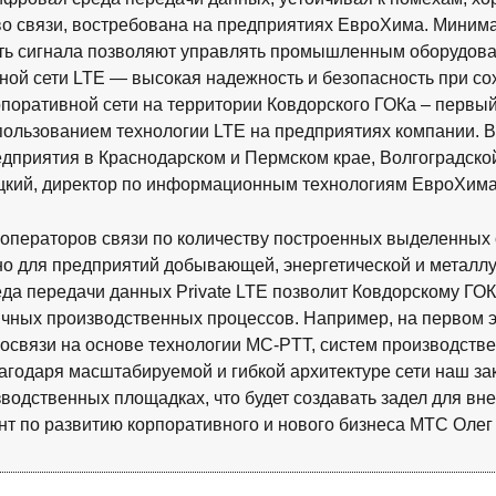
о связи, востребована на предприятиях ЕвроХима. Минима
ть сигнала позволяют управлять промышленным оборудова
ой сети LTE — высокая надежность и безопасность при со
поративной сети на территории Ковдорского ГОКа – первы
пользованием технологии LTE на предприятиях компании. 
дприятия в Краснодарском и Пермском крае, Волгоградской 
цкий, директор по информационным технологиям ЕвроХима
 операторов связи по количеству построенных выделенных с
нно для предприятий добывающей, энергетической и метал
да передачи данных Private LTE позволит Ковдорскому ГОК
чных производственных процессов. Например, на первом 
иосвязи на основе технологии MC-PTT, систем производств
годаря масштабируемой и гибкой архитектуре сети наш за
зводственных площадках, что будет создавать задел для в
нт по развитию корпоративного и нового бизнеса МТС Оле