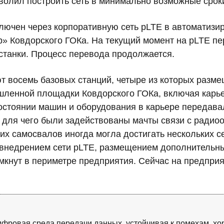
волил построить сеть в минимально возможные срок
ключен через корпоративную сеть pLTE в автоматизи
р» Ковдорского ГОКа. На текущий момент на pLTE пе
станки. Процесс перевода продолжается.
т восемь базовых станций, четыре из которых разме
шленной площадки Ковдорского ГОКа, включая карь
остоянии машин и оборудования в карьере передава
, для чего были задействованы мачты связи с ради
х самосвалов иногда могла достигать нескольких се
С внедрением сети pLTE, размещением дополнительны
нут в периметре предприятия. Сейчас на предприят
цифровая среда передачи данных, устойчивая к помехам, х