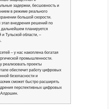
льные задержки, бесшовность и
нием в режиме реального
хранении большой скорости.
й этап внедрения решений по
В дальнейшем планируется
и Тульской области, –
.
етей – у нас накоплена богатая
лургической промышленности.
у реализовать проекты
этапе обеспечит работу цифровых
енной безопасности и
казчик сможет быстро расширять
недрения перспективных цифровых
г Алдошин.