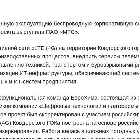
нную эксплуатацию беспроводную корпоративную сет
роекта выступила ПАО «МТС».
ивной сети pLTE (4G) на территории Ковдорского го
оизводственных процессов, внедрить сервисы телем
авлению техникой, транспортом и буровзрывными ра
изации ИТ-инфраструктуры, обеспечивающей системы
ых и ИТ-систем предприятия.
сфункциональная команда ЕвроХима, состоящая из 
ников компании «Цифровые технологии и платформы
ов проект был скорректирован с участием российск
 (4G) Ковдорского ГОКа построена на основе россий
езервирования. Работа велась в сложных погодных у