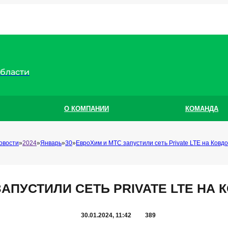
области
О КОМПАНИИ
КОМАНДА
овости
2024
Январь
30
ЕвроХим и МТС запустили сеть Private LTE на Ковд
АПУСТИЛИ СЕТЬ PRIVATE LTE НА
30.01.2024, 11:42
389