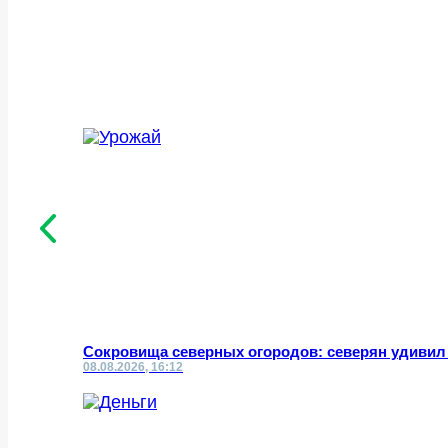
Сокровища северных огородов: северян удивил
08.08.2026, 16:12