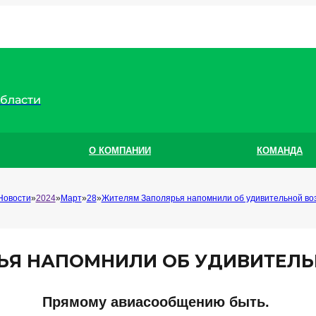
области
О КОМПАНИИ
КОМАНДА
Новости
2024
Март
28
Жителям Заполярья напомнили об удивительной во
ЬЯ НАПОМНИЛИ ОБ УДИВИТЕЛ
Прямому авиасообщению быть.