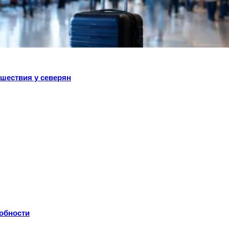
ешествия у северян
робности