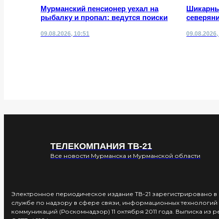
Мурманский пенсионер уехал на
Шикарны
рыбалку и пропал: ведутся поиски
северян
09.08.2026, 10:51
09.08.2026,
ТЕЛЕКОМПАНИЯ ТВ-21
Все новости Мурманска и Мурманской области
Электронное периодическое издание ТВ-21 зарегистрировано 
службе по надзору в сфере связи, информационных технологий 
коммуникаций (Роскомнадзор) 11 октября 2011 года. Выписка из 