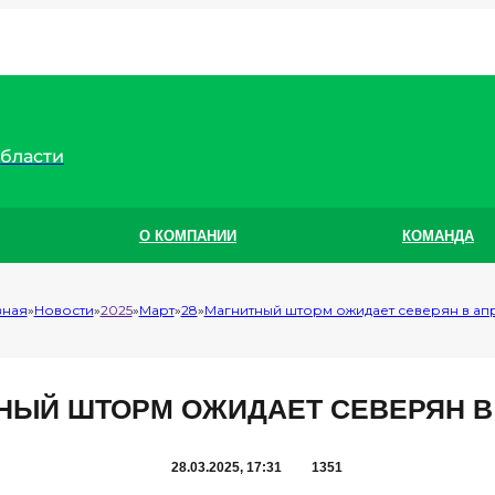
области
О КОМПАНИИ
КОМАНДА
вная
Новости
2025
Март
28
Магнитный шторм ожидает северян в ап
НЫЙ ШТОРМ ОЖИДАЕТ СЕВЕРЯН В
28.03.2025, 17:31
1351