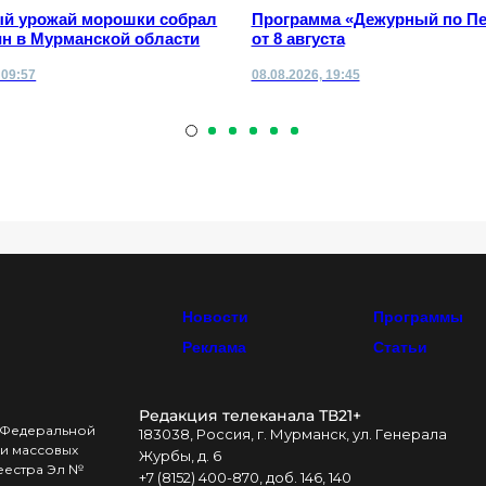
й урожай морошки собрал
Программа «Дежурный по Пе
ин в Мурманской области
от 8 августа
 09:57
08.08.2026, 19:45
Новости
Программы
Реклама
Статьи
Редакция телеканала ТВ21+
в Федеральной
183038, Россия, г. Мурманск, ул. Генерала
и массовых
Журбы, д. 6
реестра Эл №
+7 (8152) 400-870, доб. 146, 140