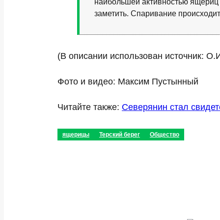
наибольшей активностью ящериц в
заметить. Спаривание происходит 
(В описании использован источник: О.
Фото и видео: Максим Пустынный
Читайте также:
Северянин стал свидет
ящерицы
Терский берег
Общество