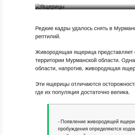
Редкие кадры удалось снять в Мурман
рептилий.
Живородящая ящерица представляет со
территории Мурманской области. Однак
области, напротив, живородящая ящери
Эти ящерицы отличаются осторожность
где их популяция достаточно велика.
- Появление живородящей ящериц
пробуждения определяются ходом 