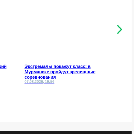
кий
Экстремалы покажут класс: в
Что изме
Мурманске пройдут зрелищные
по сносу
соревнования
07.08.2026, 19:56
07.08.2026,