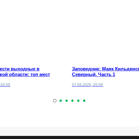
вести выходные в
Заповедник: Маяк Кильдинс
ой области: топ мест
Северный. Часть 1
 20:58
07.08.2026, 20:00