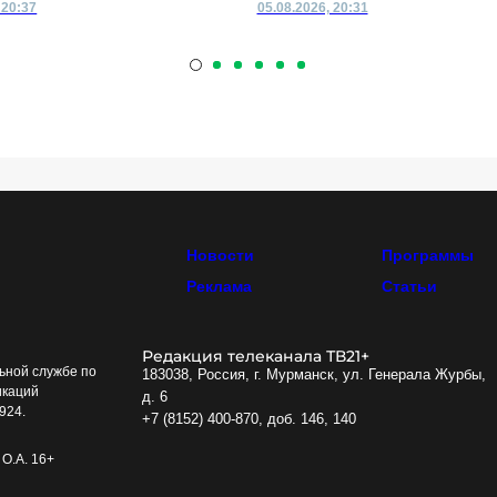
 20:37
05.08.2026, 20:31
Новости
Программы
Реклама
Статьи
Редакция телеканала ТВ21+
ьной службе по
183038, Россия, г. Мурманск, ул. Генерала Журбы,
икаций
д. 6
924.
+7 (8152) 400-870, доб. 146, 140
О.А. 16+