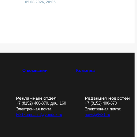
05.08.2026, 20:05
05.08.2026,
О компании
Команда
Рекламный отдел
Редакция новостей
+7 (8152) 400-870, доб. 160
+7 (8152) 400-870
Электронная почта:
Электронная почта:
tv21kompania@yandex.ru
news@tv21.ru