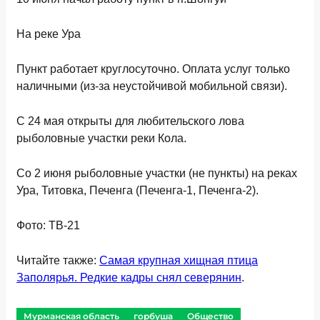
На реке Ура
Пункт работает круглосуточно. Оплата услуг только
наличными (из-за неустойчивой мобильной связи).
С 24 мая
открыты для любительского лова
рыболовные участки реки Кола.
Со 2 июня
рыболовные участки (не пункты) на реках
Ура, Титовка, Печенга (Печенга-1, Печенга-2).
Фото: ТВ-21
Читайте также:
Самая крупная хищная птица
Заполярья. Редкие кадры снял северянин
.
Мурманская область
горбуша
Общество