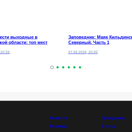
вести выходные в
Заповедник: Маяк Кильдинс
ой области: топ мест
Северный. Часть 1
 20:58
07.08.2026, 20:00
Новости
Программы
Реклама
Статьи