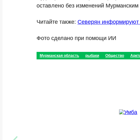
оставлено без изменений Мурманским 
Читайте также:
Северян информируют 
Фото сделано при помощи ИИ
Мурманская область
рыбаки
Общество
Аркт