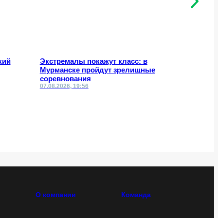
кий
Экстремалы покажут класс: в
Что изме
Мурманске пройдут зрелищные
по сносу
соревнования
07.08.2026, 19:56
07.08.2026,
О компании
Команда