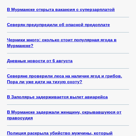
В Мурманске открыта вакансия с суперзарплатой
Северян предупредили об опасной предоплате
Черники много: сколько стоит популярная ягода в
Мурманске?
Дневные новости от 6 августа
Северяне проверили леса на наличие ягод и грибов.
Пора ли уже идти на тихую охоту?
В Заполярье задерживается вылет авиарейса
В Мурманске задержали женщину, скрывавшуюся от
правосудия
Полиция раскрыла убийство мужчины, который