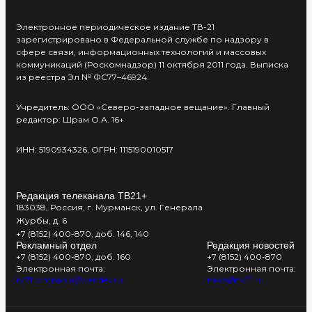
Электронное периодическое издание ТВ-21
зарегистрировано в Федеральной службе по надзору в
сфере связи, информационных технологий и массовых
коммуникаций (Роскомнадзор) 11 октября 2011 года. Выписка
из реестра Эл № ФС77–46924.
Учредитель: ООО «Северо-западное вещание». Главный
редактор: Шрам О.А. 16+
ИНН: 5190934326, ОГРН: 1115190010517
Редакция телеканала ТВ21+
183038, Россия, г. Мурманск, ул. Генерала
Журбы, д. 6
+7 (8152) 400-870, доб. 146, 140
Рекламный отдел
Редакция новостей
+7 (8152) 400-870, доб. 160
+7 (8152) 400-870
Электронная почта:
Электронная почта:
tv21kompania@yandex.ru
news@tv21.ru