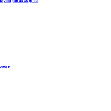
луостров за 38 дней
ороге