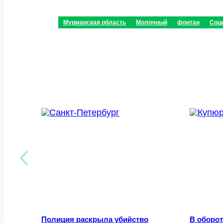
Мурманская область
Молочный
фонтан
Соц
Полиция раскрыла убийство
В оборот