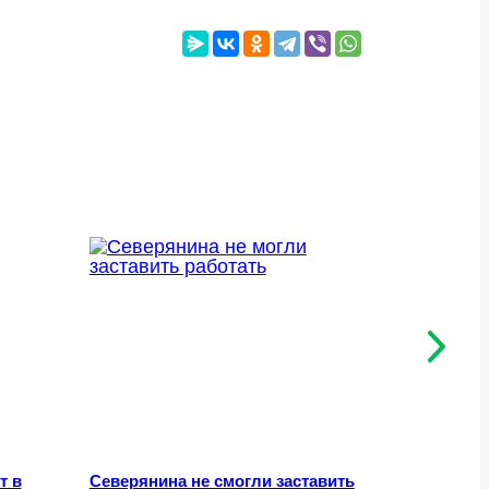
т в
Северянина не смогли заставить
Мурманск