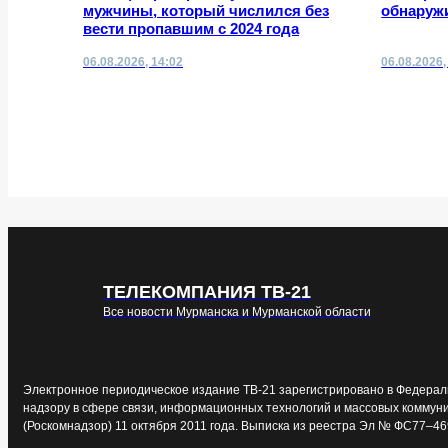
мужчины, который числился без
обнаруж
вести пропавшим с 2024 года
06.08.2026, 14:02
06.08.2026,
ТЕЛЕКОМПАНИЯ ТВ-21
Все новости Мурманска и Мурманской области
Электронное периодическое издание ТВ-21 зарегистрировано в Федерал
надзору в сфере связи, информационных технологий и массовых коммун
(Роскомнадзор) 11 октября 2011 года. Выписка из реестра Эл № ФС77–46