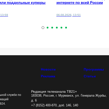
или поддельные купюры
интернете по всей России
 13:59
06.08.2026, 13:51
Новости
Программы
Реклама
Статьи
Редакция телеканала ТВ21+
ьной службе по
183038, Россия, г. Мурманск, ул. Генерала Журбы,
икаций
д. 6
924.
+7 (8152) 400-870, доб. 146, 140