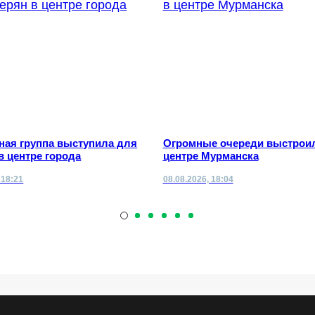
ная группа выступила для
Огромные очереди выстрои
в центре города
центре Мурманска
 18:21
08.08.2026, 18:04