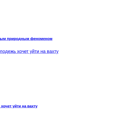
ьным природным феноменом
хочет уйти на вахту