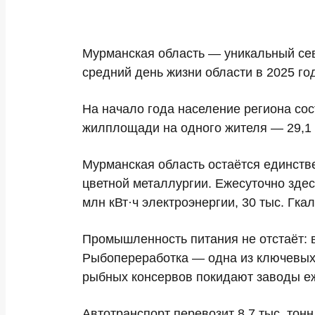
Мурманская область — уникальный сев
средний день жизни области в 2025 год
На начало года население региона со
жилплощади на одного жителя —
29,1 
Мурманская область остаётся
единств
цветной металлургии. Ежесуточно зде
млн кВт·ч электроэнергии
, 30 тыс. Гка
Промышленность питания не отстаёт: 
Рыбопереработка — одна из ключевых
рыбных консервов
покидают заводы е
Автотранспорт перевозит
8,7 тыс. тонн