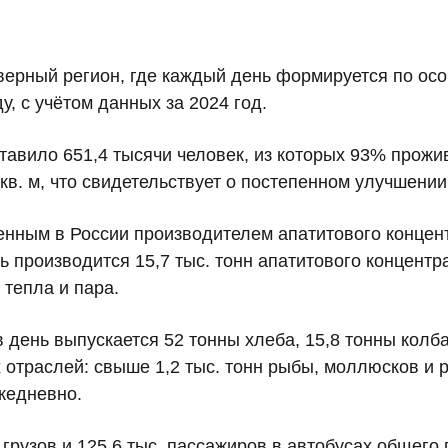
ерный регион, где каждый день формируется по осо
у, с учётом данных за 2024 год.
ставило
651,4 тысячи человек
, из которых 93% прожи
кв. м
, что свидетельствует о постепенном улучшени
енным в России производителем апатитового концен
сь производится
15,7 тыс. тонн апатитового концентр
л тепла и пара.
в день выпускается
52 тонны хлеба
,
15,8 тонны колб
 отраслей:
свыше 1,2 тыс. тонн рыбы, моллюсков и 
жедневно.
 грузов
и
125,6 тыс. пассажиров
в автобусах общего 