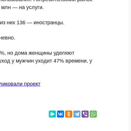
3 млн
— на услуги.
из них 136 — иностранцы.
невно.
2%
, но дома женщины уделяют
уход у мужчин уходит
47% времени
, у
ликовали проект