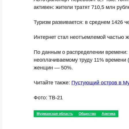
активен: жители тратят
710,5 млн рубл
Туризм развивается: в среднем
1426 ч
Интернет стал неотъемлемой частью 
По данным о распределении времени:
неоплачиваемому труду
11% времени
(
женщин —
50%
.
Читайте также:
Пустующий остров в Му
Фото: ТВ-21
Мурманская область
Общество
Арктика