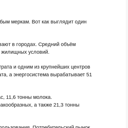
бым меркам. Вот как выглядит один
вают в городах. Средний объём
и жилищных условий.
трата
и одним из крупнейших центров
ата
, а энергосистема вырабатывает
51
ас
,
11,6 тонны молока
.
ракообразных
, а также
21,3 тонны
пользования. Потребительский рынок