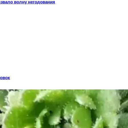
ызвало волну негодования
совок