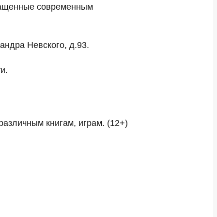
нащенные современным
сандра Невского, д.93.
и.
 различным книгам, играм. (12+)