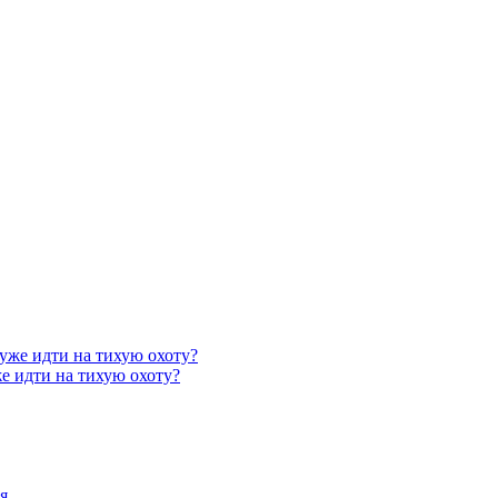
же идти на тихую охоту?
я