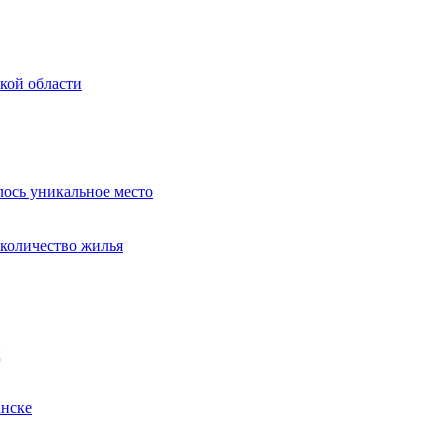
кой области
лось уникальное место
 количество жилья
ц
анске