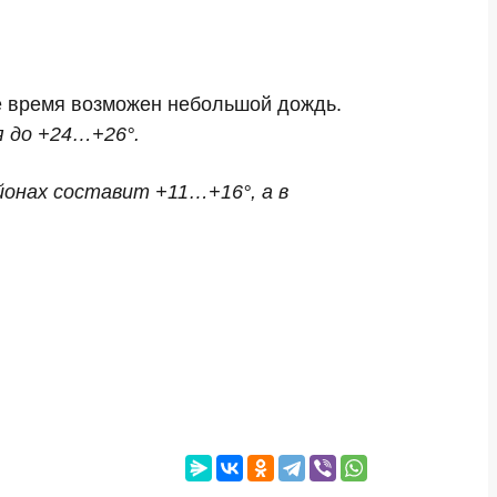
ое время возможен небольшой дождь.
я до +24…+26°.
онах составит +11…+16°, а в