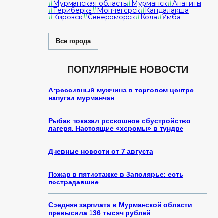
Мурманская область
Мурманск
Апатиты
Териберка
Мончегорск
Кандалакша
Кировск
Североморск
Кола
Умба
Все города
ПОПУЛЯРНЫЕ НОВОСТИ
Агрессивный мужчина в торговом центре
напугал мурманчан
Рыбак показал роскошное обустройство
лагеря. Настоящие «хоромы» в тундре
Дневные новости от 7 августа
Пожар в пятиэтажке в Заполярье: есть
пострадавшие
Средняя зарплата в Мурманской области
превысила 136 тысяч рублей