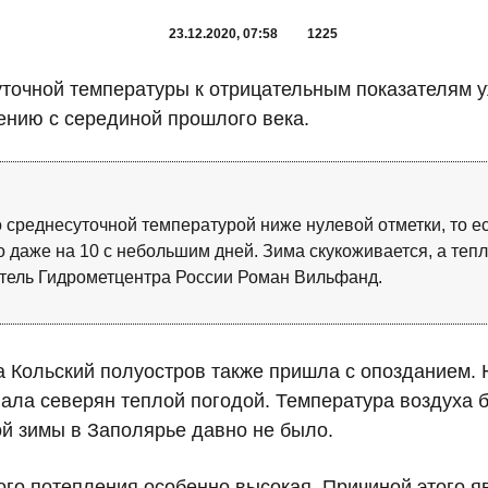
23.12.2020, 07:58
1225
уточной температуры к отрицательным показателям у
ению с серединой прошлого века.
о среднесуточной температурой ниже нулевой отметки, то е
о даже на 10 с небольшим дней. Зима скукоживается, а теп
тель Гидрометцентра России Роман Вильфанд.
 на Кольский полуостров также пришла с опозданием. 
ала северян теплой погодой. Температура воздуха
ой зимы в Заполярье давно не было.
ого потепления особенно высокая. Причиной этого я