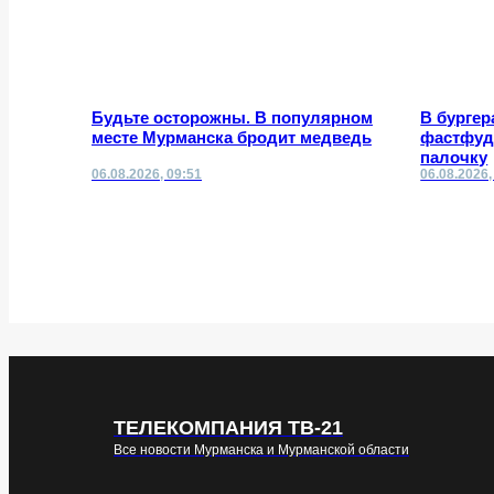
Будьте осторожны. В популярном
В бургер
месте Мурманска бродит медведь
фастфуд
палочку
06.08.2026, 09:51
06.08.2026,
ТЕЛЕКОМПАНИЯ ТВ-21
Все новости Мурманска и Мурманской области