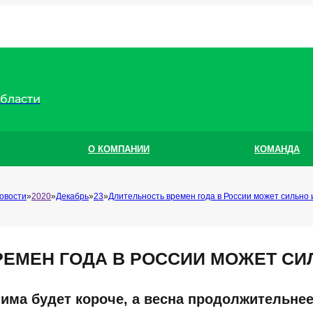
области
О КОМПАНИИ
КОМАНДА
овости
2020
Декабрь
23
Длительность времен года в России может сильно
РЕМЕН ГОДА В РОССИИ МОЖЕТ СИ
има будет короче, а весна продолжительне