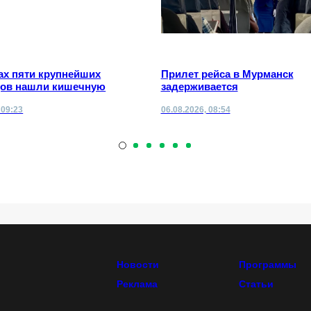
ах пяти крупнейших
Прилет рейса в Мурманск
ов нашли кишечную
задерживается
 09:23
06.08.2026, 08:54
Новости
Программы
Реклама
Статьи