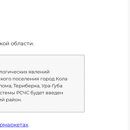
кой области.
ологических явлений
дского поселения город Кола
ома, Териберка, Ура-Губа
стемы РСЧС будет введен
ий район.
ермаркетах
.