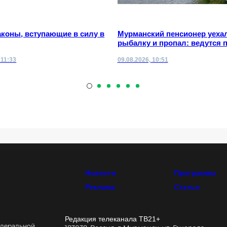
коны, вступающие в силу в
Мурманский пенсионер уехал
рыбалку и пропал: ведутся 
 11:33
09.08.2026, 10:51
Новости
Программы
Реклама
Статьи
Редакция телеканала ТВ21+
едеральной