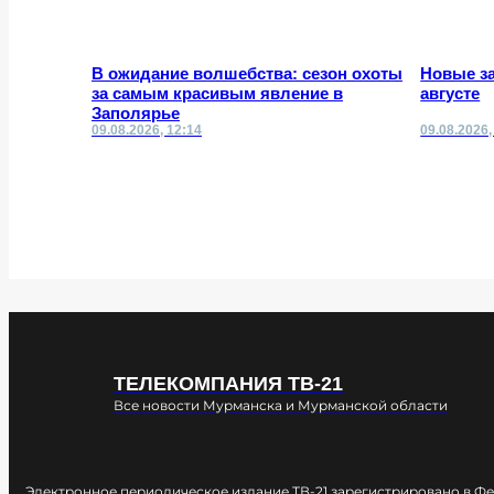
В ожидание волшебства: сезон охоты
Новые за
за самым красивым явление в
августе
Заполярье
09.08.2026, 12:14
09.08.2026,
ТЕЛЕКОМПАНИЯ ТВ-21
Все новости Мурманска и Мурманской области
Электронное периодическое издание ТВ-21 зарегистрировано в Ф