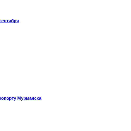
сентября
эропорту Мурманска