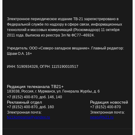
Электронное периодическое издание ТВ-21 зарегистрировано в
Федеральной службе по надзору в сфере связи, информационных
технологий и массовых коммуникаций (Роскомнадзор) 11 октября
2011 года. Выписка из реестра Эл № ФС77–46924.
Учредитель: ООО «Северо-западное вещание». Главный редактор:
Шрам О.А. 16+
ИНН: 5190934326, ОГРН: 1115190010517
Редакция телеканала ТВ21+
183038, Россия, г. Мурманск, ул. Генерала Журбы, д. 6
+7 (8152) 400-870, доб. 146, 140
Рекламный отдел
Редакция новостей
+7 (8152) 400-870, доб. 160
+7 (8152) 400-870
Электронная почта:
Электронная почта:
tv21kompania@yandex.ru
news@tv21.ru