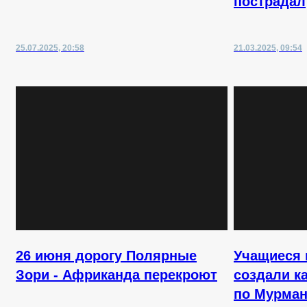
пострадал
25.07.2025, 20:58
21.03.2025, 09:54
26 июня дорогу Полярные
Учащиеся 
Зори - Африканда перекроют
создали к
по Мурман