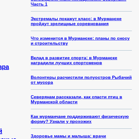
Часть 1
Экстремалы покажут класс: в Мурманске
пройдут зрелищные соревнования
Что изменится в Мурманске: планы по сносу
и строительству
Вклад в развитие спорта: в Мурманске
наградили лучших спортсменов
ара
Волонтеры расчистили полуостров Рыбачий
от мусора
Северянам рассказали, как спасти птиц в
Мурманской области
Как мурманчане поддерживают физическую
форму? Узнали у прохожих
й
Здоровье мамы и малыша: врачи