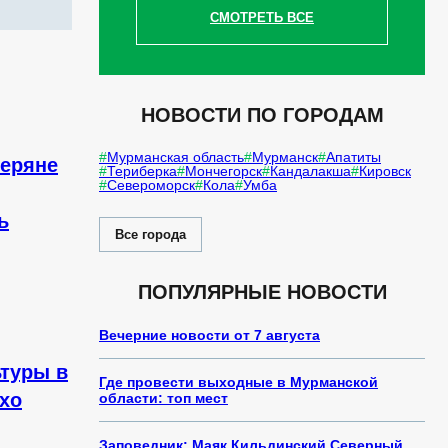
СМОТРЕТЬ ВСЕ
НОВОСТИ ПО ГОРОДАМ
Мурманская область
Мурманск
Апатиты
веряне
Териберка
Мончегорск
Кандалакша
Кировск
Североморск
Кола
Умба
ь
Все города
ПОПУЛЯРНЫЕ НОВОСТИ
Вечерние новости от 7 августа
туры в
Где провести выходные в Мурманской
хо
области: топ мест
Заповедник: Маяк Кильдинский Северный.