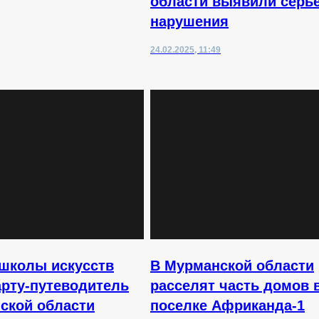
области выявили серь
нарушения
24.02.2025, 11:49
школы искусств
В Мурманской области
арту-путеводитель
расселят часть домов 
ской области
поселке Африканда-1