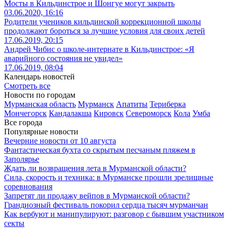
Мосты в Кильдинстрое и Шонгуе могут закрыть
03.06.2020, 16:16
Родители учеников кильдинской коррекционной школы
продолжают бороться за лучшие условия для своих детей
17.06.2019, 20:15
Андрей Чибис о школе-интернате в Кильдинстрое: «Я
аварийного состояния не увидел»
17.06.2019, 08:04
Календарь новостей
Смотреть все
Новости по городам
Мурманская область
Мурманск
Апатиты
Териберка
Мончегорск
Кандалакша
Кировск
Североморск
Кола
Умба
Все города
Популярные новости
Вечерние новости от 10 августа
Фантастическая бухта со скрытым песчаным пляжем в
Заполярье
Ждать ли возвращения лета в Мурманской области?
Сила, скорость и техника: в Мурманске прошли зрелищные
соревнования
Запретят ли продажу вейпов в Мурманской области?
Грандиозный фестиваль покорил сердца тысяч мурманчан
Как вербуют и манипулируют: разговор с бывшим участником
секты