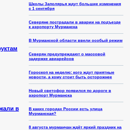
Школы Заполярья ждут большие изменения
с 1 сентября
Северяне пострадали в аварии на подъезде
к аэропорту Мурманска
В Мурманской области ввели особый режим
руктам
Северян предупреждают о массовой
задержке авиарейсов
Гороскоп на неделю: кого ждут приятные
новости, а кому стоит быть осторожнее
Новый светофор появился по дороге в
аэропорт Мурманска
жали в
В каких городах России есть улица
Мурманская?
8 августа мурманчан ждёт яркий праздник на