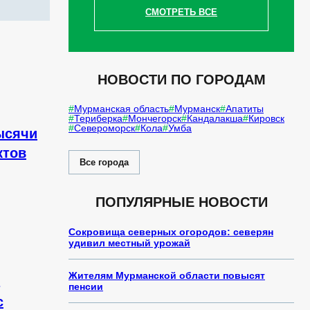
СМОТРЕТЬ ВСЕ
НОВОСТИ ПО ГОРОДАМ
Мурманская область
Мурманск
Апатиты
Териберка
Мончегорск
Кандалакша
Кировск
Североморск
Кола
Умба
ысячи
ктов
Все города
ПОПУЛЯРНЫЕ НОВОСТИ
Сокровища северных огородов: северян
удивил местный урожай
Жителям Мурманской области повысят
пенсии
с