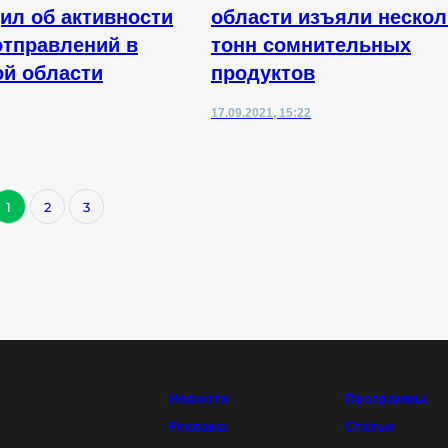
ил об активности
области изъяли нескол
тправлений в
тонн сомнительных
й области
продуктов
17.09.2021, 15:22
1
2
3
Новости
Программы
Реклама
Статьи