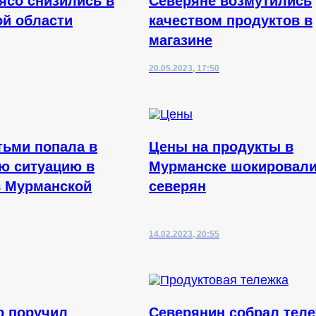
ясо снизились в
Северяне возмутились
й области
качеством продуктов в
магазине
20.05.2023, 17:50
тьми попала в
Цены на продукты в
ю ситуацию в
Мурманске шокировал
в Мурманской
северян
14.02.2023, 20:55
р поручил
Северянин собрал тел