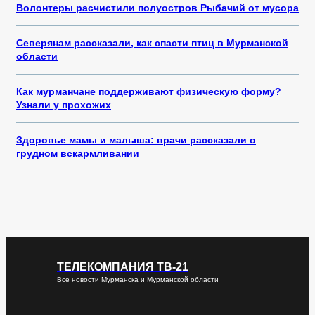
Волонтеры расчистили полуостров Рыбачий от мусора
Северянам рассказали, как спасти птиц в Мурманской
области
Как мурманчане поддерживают физическую форму?
Узнали у прохожих
Здоровье мамы и малыша: врачи рассказали о
грудном вскармливании
ТЕЛЕКОМПАНИЯ ТВ-21
Все новости Мурманска и Мурманской области