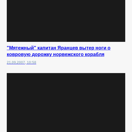
"Мятежный" капитан Яранцев вытер ноги о
ковровую дорожку норвежского корабля
21.09.2007, 10:58