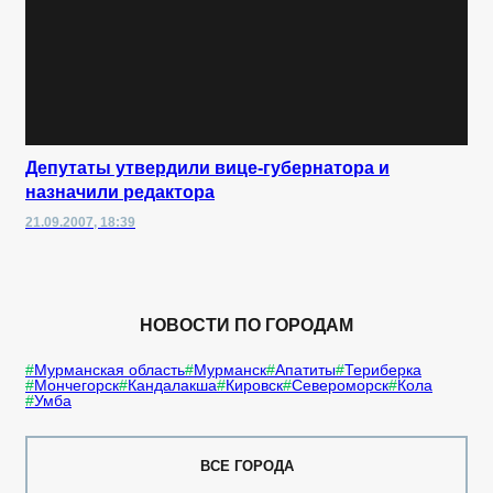
Депутаты утвердили вице-губернатора и
назначили редактора
21.09.2007, 18:39
НОВОСТИ ПО ГОРОДАМ
Мурманская область
Мурманск
Апатиты
Териберка
Мончегорск
Кандалакша
Кировск
Североморск
Кола
Умба
ВСЕ ГОРОДА