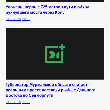
Уложены первые 725 метров пути в обход
рухнувшего моста через Колу
04.06.2020, 20:25
Губернатор Мурманской области считает
реальным проект доставки рыбы с Дальнего
Востока по Севморпути
04.06.2020, 21:05