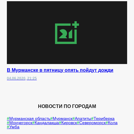
В Мурманске в пятницу опять пойдут дожди
04.06.2020, 21:25
НОВОСТИ ПО ГОРОДАМ
Мурманская область
Мурманск
Апатиты
Териберка
Мончегорск
Кандалакша
Кировск
Североморск
Кола
Умба