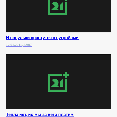
И сосульки срастутся с сугробами
12.01.2011, 22:07
Тепла нет, но мы за него платим